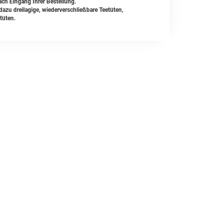
ach Eingang Ihrer Bestellung.
zu dreilagige, wiederverschließbare Teetüten,
tüten.