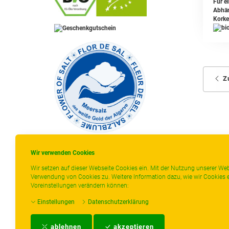
Für e
Abhän
Korke
-
----------------
Z
Wir verwenden Cookies
Wir setzen auf dieser Webseite Cookies ein. Mit der Nutzung unserer Web
Verwendung von Cookies zu. Weitere Information dazu, wie wir Cookies e
* gilt für Lieferungen innerhalb Deutschlands,
Voreinstellungen verändern können:
Lieferzeiten für andere Länder entnehmen Sie
Einstellungen
Datenschutzerklärung
bitte der Schaltfläche mit den
Versandinformationen.
ablehnen
akzeptieren