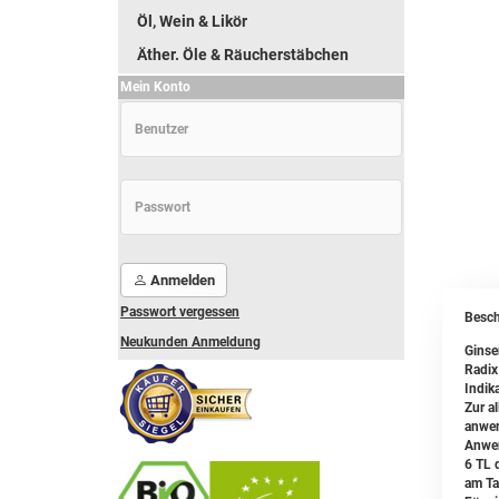
Öl, Wein & Likör
Äther. Öle & Räucherstäbchen
Mein Konto
Anmelden
Passwort vergessen
Besch
Neukunden Anmeldung
Ginse
Radix
Indika
Zur a
anwen
Anwe
6 TL 
am Ta