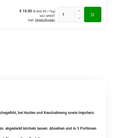
€ 10.00
(€ 666.60 / 1kg)
inkl. MWST
zzgl.
Versandkosten
ächegefühl, bei Husten und Keuchatmung sowie Impotenz
n. abgedeckt köcheln lassen. Abseihen und in 3 Portionen