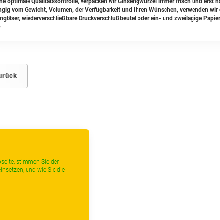
ine optimale Qualitätskontrolle, verpacken wir Ginsengwurzel immer frisch und erst n
gig vom Gewicht, Volumen, der Verfügbarkeit und Ihren Wünschen, verwenden wir da
ngläser, wiederverschließbare Druckverschlußbeutel oder ein- und zweilagige Papier
urück
seite, stimmen Sie der
insetzen, und wie Sie die