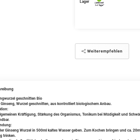
Lager
Weiterempfehlen
reibung
ngwurzel geschnitten Bio
 Ginseng, Wurzel geschnitten, aus kontrolliert biologischem Anbau.
tion:
llgemeinen Kräftigung, Stärkung des Organismus, Tonikum bei Müdigkeit und Schw
dbar.
ndung:
der Ginseng Wurzel in 500ml kaltes Wasser geben. Zum Kochen bringen und ca. 20mi
g trinken.