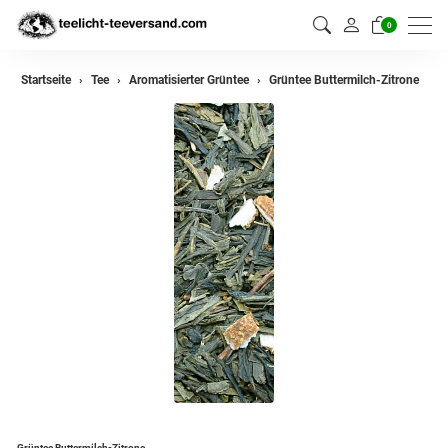
0
zurück
Startseite
Tee
Aromatisierter Grüntee
Grüntee Buttermilch-Zitrone
Darjeeling Tee
Assam Tee
Ceylon Tee
Sikkim Tee
China Tee
Oolong
Grüner Tee aus China
Jasmin Tee
Grüner Tee aus Japan
Grüntee Buttermilch-Zitrone