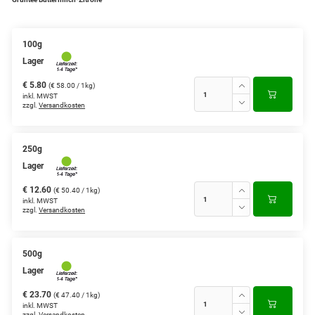
Grüntee aus Ceylon, Darjeeling,
Formosa...
100g
Lager
Teemischungen
€ 5.80
(€ 58.00 / 1kg)
Verschiedene Anbaugebiete
inkl. MWST
zzgl.
Versandkosten
Rooibos Tee
Yogi - und Beuteltee
250g
Lager
Aromatisierter Grüntee
€ 12.60
(€ 50.40 / 1kg)
inkl. MWST
Aromatisierter Schwarztee
zzgl.
Versandkosten
Früchtetee
500g
Lager
€ 23.70
(€ 47.40 / 1kg)
inkl. MWST
zzgl.
Versandkosten