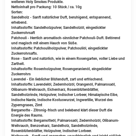
weiteren Holy Smokes Produkte.
Nettoinhalt pro Packung: 10 Stück / ca. 10g
Sorten:
Sandelholz -
Sanft natürlicher Duft, beruhigend, entspannend,
erhebend.
Inhaltsstoffe: Sandelholzpulver, Sandelholzöl, eingedickter
Zuckerrohrsaft
Patchouli - Herrlich aromatisch-sinnlicher Patchouli-Duft. Betörend
und magisch mit einem Hauch von Süße.
Inhaltsstoffe: Patchouliholzpulver, Patchouliöl, eingedickter
Zuckerrohrsafts.
Rose - Sanft und natürlich, wie in einem Rosengarten, voller Liebe und
Zartheit.
Inhaltsstoffe: Rosenholzpulver, Rosengeranienöl, eingedickter
Zuckerrohrs
Lavendel - Ein lieblicher Blütenduft, zart und erfrischend.
Inhaltsstoffe: Lavendelöl, Zedernholzöl, Orangenöl, Palmarosaöl,
Olibanum-Weihrauch, Eichenharz, Rosenblütenblätter,
Sandelholzrinde, Holzpulver, Indischer Lorbeer, Himalayische Eibe,
Indische Narde, Indische Kostuswurzel, Ingwerlilie, Wurzel des
Zyperngrases, Zimt
Bergamotte - Zitronig-frisch und belebend klärt dieser Duft die
Energie des Raums.
Inhaltsstoffe: Bergamotteöl, Palmarosaöl, Zedernholzöl, Olibanum-
Weihrauch, Benzoeharz, Sandelholz, Sandelholzrinde,
Rosenblütenblätter, Holzpulver, Indischer Lorbeer.