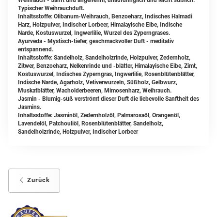
Weihrauch - Sanft und angenehm, unaufdringlich und leicht süßlich.
Typischer Weihrauchduft.
Inhaltsstoffe: Olibanum-Weihrauch, Benzoeharz, Indisches Halmadi
Harz, Holzpulver, Indischer Lorbeer, Himalayische Eibe, Indische
Narde, Kostuswurzel, Ingwerlilie, Wurzel des Zyperngrases.
Ayurveda - Mystisch-tiefer, geschmackvoller Duft - meditativ
entspannend.
Inhaltsstoffe: Sandelholz, Sandelholzrinde, Holzpulver, Zedernholz,
Zitwer, Benzoeharz, Nelkenrinde und -blätter, Himalayische Eibe, Zimt,
Kostuswurzel, Indisches Zyperngras, Ingwerlilie, Rosenblütenblätter,
Indische Narde, Agarholz, Vetiverwurzeln, Süßholz, Gelbwurz,
Muskatblätter, Wacholderbeeren, Mimosenharz, Weihrauch.
Jasmin -
Blumig-süß verströmt dieser Duft die liebevolle Sanftheit des
Jasmins.
Inhaltsstoffe: Jasminöl, Zedernholzöl, Palmarosaöl, Orangenöl,
Lavendelöl, Patchouliöl, Rosenblütenblätter, Sandelholz,
Sandelholzrinde, Holzpulver, Indischer Lorbeer
Zurück