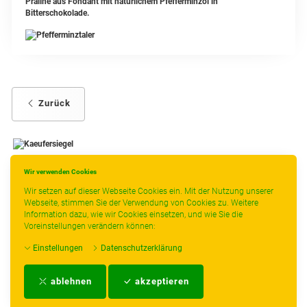
Praline aus Fondant mit natürlichem Pfefferminzöl in
Bitterschokolade.
Zurück
Wir verwenden Cookies
-
----------------
Wir setzen auf dieser Webseite Cookies ein. Mit der Nutzung unserer
Webseite, stimmen Sie der Verwendung von Cookies zu. Weitere
Information dazu, wie wir Cookies einsetzen, und wie Sie die
Voreinstellungen verändern können:
* gilt für Lieferungen innerhalb Deutschlands, Lieferzeiten für andere Länder
Einstellungen
Datenschutzerklärung
entnehmen Sie bitte der Schaltfläche mit den Versandinformationen.
Impressum
-
AGB
-
Zahlungs- und Versandbedingungen
-
Kontakt
-
Teeinfo
-
ablehnen
akzeptieren
Biozertifikat
-
Widerrufsrecht
-
Datenschutzerklärung
-