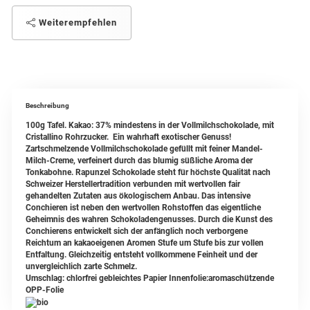
Weiterempfehlen
Beschreibung
100g Tafel. Kakao:
37% mindestens in der Vollmilchschokolade, mit
Cristallino Rohrzucker.
Ein wahrhaft exotischer Genuss!
Zartschmelzende Vollmilchschokolade gefüllt mit feiner Mandel-
Milch-Creme, verfeinert durch das blumig süßliche Aroma der
Tonkabohne. Rapunzel Schokolade steht für höchste Qualität nach
Schweizer Herstellertradition verbunden mit wertvollen fair
gehandelten Zutaten aus ökologischem Anbau. Das intensive
Conchieren ist neben den wertvollen Rohstoffen das eigentliche
Geheimnis des wahren Schokoladengenusses. Durch die Kunst des
Conchierens entwickelt sich der anfänglich noch verborgene
Reichtum an kakaoeigenen Aromen Stufe um Stufe bis zur vollen
Entfaltung. Gleichzeitig entsteht vollkommene Feinheit und der
unvergleichlich zarte Schmelz.
Umschlag: chlorfrei gebleichtes Papier Innenfolie:aromaschützende
OPP-Folie