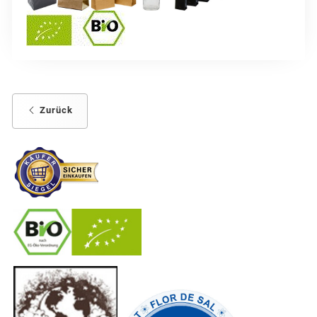
Zurück
-
----------------