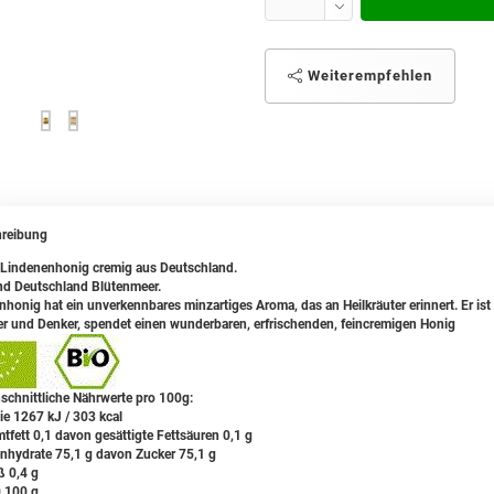
Weiterempfehlen
reibung
Lindenenhonig cremig aus Deutschland.
nd Deutschland Blütenmeer.
nhonig hat ein unverkennbares minzartiges Aroma, das an Heilkräuter erinnert. Er ist 
er und Denker, spendet einen wunderbaren, erfrischenden, feincremigen Honig
schnittliche Nährwerte pro 100g:
ie 1267 kJ / 303 kcal
tfett 0,1 davon gesättigte Fettsäuren 0,1 g
nhydrate 75,1 g davon Zucker 75,1 g
ß 0,4 g
0,100 g