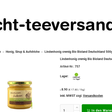
e
Honig, Sirup & Aufstriche
Lindenhonig cremig Bio Bioland Deutschland 500
Lindenhonig cremig Bio Bioland Deut
Artikel-Nr.:
757
Lager:
8.90
(€ 17.80 / 1kg)
€
inkl. MWST zzgl.
Versandkosten
In den Ware