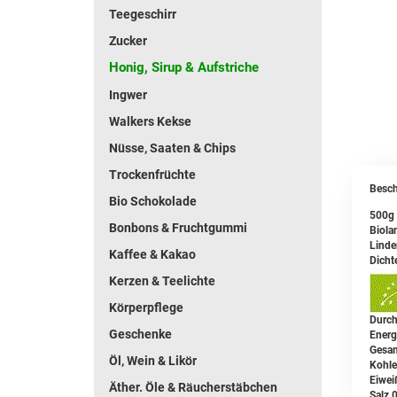
Teegeschirr
Zucker
Honig, Sirup & Aufstriche
Ingwer
Walkers Kekse
Nüsse, Saaten & Chips
Trockenfrüchte
Besch
Bio Schokolade
500g 
Bonbons & Fruchtgummi
Biola
Linde
Kaffee & Kakao
Dicht
Kerzen & Teelichte
Körperpflege
Durch
Geschenke
Energ
Gesam
Öl, Wein & Likör
Kohle
Eiwei
Äther. Öle & Räucherstäbchen
Salz 