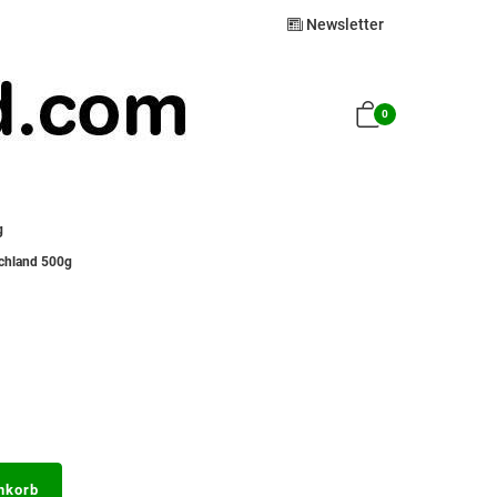
Newsletter
0
g
schland 500g
nkorb