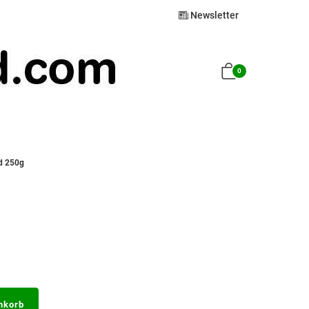
Newsletter
0
d 250g
nkorb