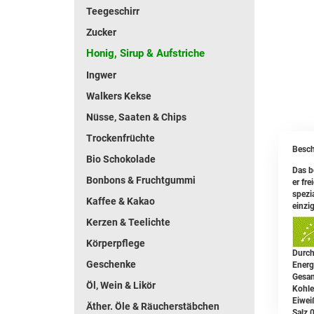
Teegeschirr
Zucker
Honig, Sirup & Aufstriche
Ingwer
Walkers Kekse
Nüsse, Saaten & Chips
Trockenfrüchte
Besch
Bio Schokolade
Das b
Bonbons & Fruchtgummi
er fr
spezi
Kaffee & Kakao
einzi
Kerzen & Teelichte
Körperpflege
Durch
Geschenke
Energ
Gesam
Öl, Wein & Likör
Kohle
Eiwei
Äther. Öle & Räucherstäbchen
Salz 