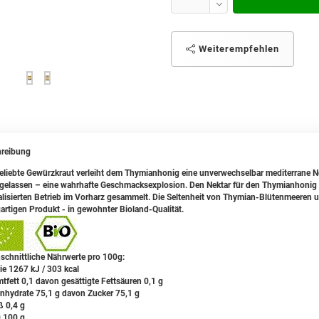
Weiterempfehlen
reibung
eliebte Gewürzkraut verleiht dem Thymianhonig eine unverwechselbar mediterrane Note
eigelassen – eine wahrhafte Geschmacksexplosion. Den Nektar f
ür den Thymianhonig 
alisierten Betrieb im Vorharz gesammelt. Die Seltenheit von Thymian-Blütenmeeren
gartigen Produkt - in gewohnter Bioland-Qualität.
schnittliche Nährwerte pro 100g:
ie 1267 kJ / 303 kcal
tfett 0,1 davon gesättigte Fettsäuren 0,1 g
nhydrate 75,1 g davon Zucker 75,1 g
ß 0,4 g
0,100 g