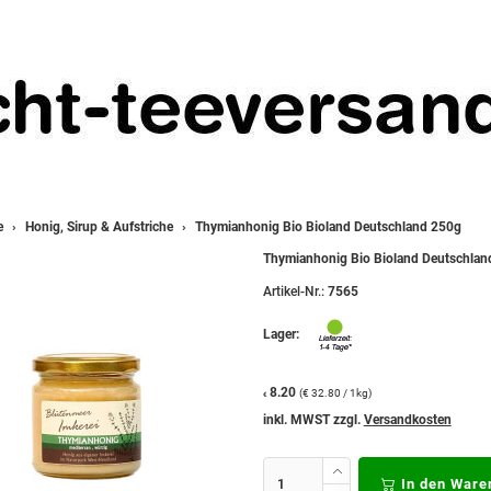
e
Honig, Sirup & Aufstriche
Thymianhonig Bio Bioland Deutschland 250g
Thymianhonig Bio Bioland Deutschlan
Artikel-Nr.:
7565
Lager:
8.20
(€ 32.80 / 1kg)
€
inkl. MWST zzgl.
Versandkosten
In den Ware