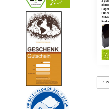
2 geh
siede
Hageb
Für e
-
----------------
Abhän
Korke
Z