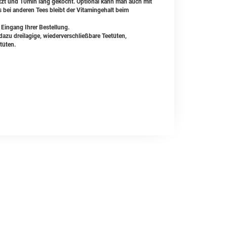
itzt und 10min lang gekocht. Optional kann man auch mit
bei anderen Tees bleibt der Vitamingehalt beim
 Eingang Ihrer Bestellung.
zu dreilagige, wiederverschließbare Teetüten,
tüten.