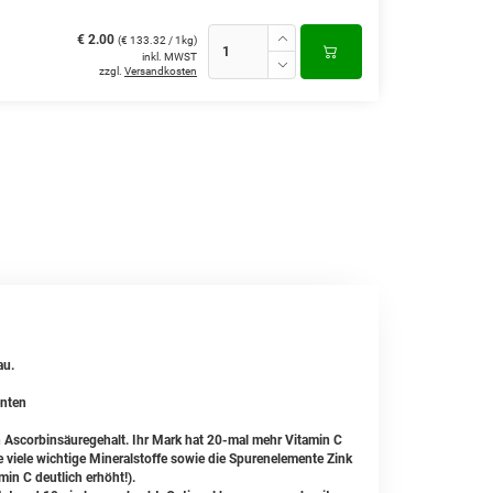
€ 2.00
(€ 133.32 / 1kg)
inkl. MWST
zzgl.
Versandkosten
au.
enten
 Ascorbinsäuregehalt. Ihr Mark hat 20-mal mehr Vitamin C
e viele wichtige Mineralstoffe sowie die Spurenelemente Zink
in C deutlich erhöht!).