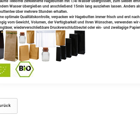
äufte Teelöffel zerkleinerte Hagebutten mit 1/4l Wasser übergossen, zum Sieden erh
ndem Wasser übergießen und anschließend 15min lang ausziehen lassen. Anders als 
uttentee über mehrere Stunden erhalten.
ine optimale Qualitätskontrolle, verpacken wir Hagebutten immer frisch und erst nach
gig vom Gewicht, Volumen, der Verfügbarkeit und Ihren Wünschen, verwenden wir da
ngläser, wiederverschließbare Druckverschlußbeutel oder ein- und zweilagige Papier
urück