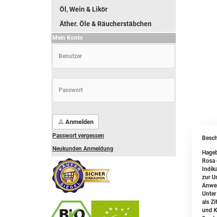
Öl, Wein & Likör
Äther. Öle & Räucherstäbchen
Mein Konto
Anmelden
Passwort vergessen
Besch
Neukunden Anmeldung
Hageb
Rosa 
Indika
zur U
Anwe
Unter
als Z
und K