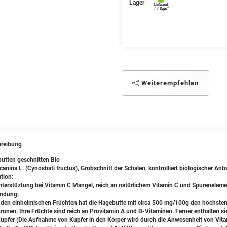
Lager
Weiterempfehlen
reibung
utten geschnitten Bio
canina L. (Cynosbati fructus), Grobschnitt der Schalen, kontrolliert biologischer Anb
tion:
nterstüztung bei Vitamin C Mangel, reich an natürlichem Vitamin C und Spurenelem
ndung:
 den einheimischen Früchten hat die Hagebutte mit circa 500 mg/100g den höchsten
itronen. Ihre Früchte sind reich an Provitamin A und B-Vitaminen. Ferner enthalten si
upfer (Die Aufnahme von Kupfer in den Körper wird durch die Anwesenheit von Vitam