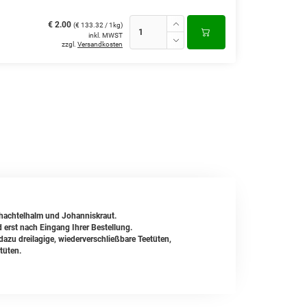
€ 2.00
(€ 133.32 / 1kg)
inkl. MWST
zzgl.
Versandkosten
Schachtelhalm und Johanniskraut.
d erst nach Eingang Ihrer Bestellung.
zu dreilagige, wiederverschließbare Teetüten,
tüten.