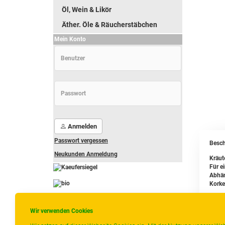
Öl, Wein & Likör
Äther. Öle & Räucherstäbchen
Mein Konto
Anmelden
Passwort vergessen
Besch
Neukunden Anmeldung
Kräut
Für e
Abhän
Korke
-
----------------
Wir verwenden Cookies