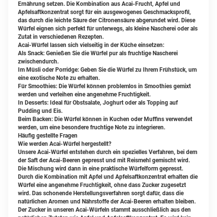
Ernährung setzen. Die Kombination aus Acai-Frucht, Apfel und
Apfelsaftkonzentrat sorgt für ein ausgewogenes Geschmacksprofil,
das durch die leichte Säure der Citronensäure abgerundet wird. Diese
Würfel eignen sich perfekt für unterwegs, als kleine Nascherei oder als
Zutat in verschiedenen Rezepten.
Acai-Würfel lassen sich vielseitig in der Küche einsetzen:
Als Snack: Genießen Sie die Würfel pur als fruchtige Nascherei
zwischendurch.
Im Müsli oder Porridge: Geben Sie die Würfel zu Ihrem Frühstück, um
eine exotische Note zu erhalten.
Für Smoothies: Die Würfel können problemlos in Smoothies gemixt
werden und verleihen eine angenehme Fruchtigkeit.
In Desserts: Ideal für Obstsalate, Joghurt oder als Topping auf
Pudding und Eis.
Beim Backen: Die Würfel können in Kuchen oder Muffins verwendet
werden, um eine besondere fruchtige Note zu integrieren.
Häufig gestellte Fragen
Wie werden Acai-Würfel hergestellt?
Unsere Acai-Würfel entstehen durch ein spezielles Verfahren, bei dem
der Saft der Acai-Beeren gepresst und mit Reismehl gemischt wird.
Die Mischung wird dann in eine praktische Würfelform gepresst.
Durch die Kombination mit Apfel und Apfelsaftkonzentrat erhalten die
Würfel eine angenehme Fruchtigkeit, ohne dass Zucker zugesetzt
wird. Das schonende Herstellungsverfahren sorgt dafür, dass die
natürlichen Aromen und Nährstoffe der Acai-Beeren erhalten bleiben.
Der Zucker in unseren Acai-Würfeln stammt ausschließlich aus den