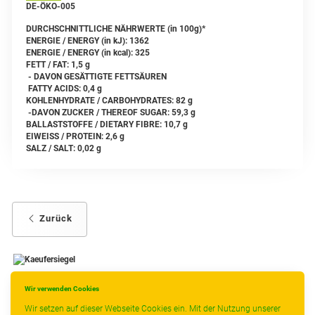
DE-ÖKO-005
DURCHSCHNITTLICHE NÄHRWERTE (in 100g)*
ENERGIE / ENERGY (in kJ): 1362
ENERGIE / ENERGY (in kcal): 325
FETT / FAT: 1,5 g
- DAVON GESÄTTIGTE FETTSÄUREN
FATTY ACIDS: 0,4 g
KOHLENHYDRATE / CARBOHYDRATES: 82 g
-DAVON ZUCKER / THEREOF SUGAR: 59,3 g
BALLASTSTOFFE / DIETARY FIBRE: 10,7 g
EIWEISS / PROTEIN: 2,6 g
SALZ / SALT: 0,02 g
Zurück
Wir verwenden Cookies
-
----------------
Wir setzen auf dieser Webseite Cookies ein. Mit der Nutzung unserer