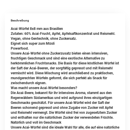
Beschreibung
Acai-Würfel 8x8 mm aus Brasilien
Zutaten: 60% Acai-Frucht, Apfel, Apfelsaftkonzentrat und Reismehl.
Vegan, ohne Gentechnik, ohne Zuckersatz.
Eignet sich super zum Müsli
Powerfood.
Unsere Acai-Würfel ohne Zuckerzusatz bieten einen intensiven,
fruchtigen Geschmack und sind eine exotische Alternative zu
herkömmlichen Fruchtsnacks. Die Basis für diese köstlichen Würfel ist
der Saft der Acai-Beeren, der sorgfältig gepresst und mit Reismehl
vermischt wird. Diese Mischung wird anschließend zu praktischen,
mundgerechten Würfeln geformt, die sich perfekt als Snack für
zwischendurch eignen.
Was macht unsere Acai-Würfel besonders?
Die Acai-Beere, bekannt für ihr intensives Aroma, stammt aus den
Regenwäldern Südamerikas und wird aufgrund ihres einzigartigen
Geschmacks geschätzt. Für unsere Acai-Würfel wird der Saft der
Beeren schonend gepresst und ohne Zugabe von Zucker mit Apfel
und Reismehl vermengt. Die Würfel sind frei von zugesetztem Zucker
und enthalten nur die natürlichen Zucker der verwendeten Früchte.
Natürlich und voll im Geschmack
Unsere Acai-Würfel sind die ideale Wahl für alle, die auf eine natürliche