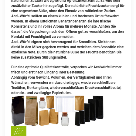
natürlichen Zutaten wie Apfel und Apfelsaftkonzentrat. Es wird kein
zusätzlicher Zucker hinzugefügt. Der natürliche Fruchtzucker sorgt für
eine angenehme Süße, ohne den Einsatz von raffiniertem Zucker.
Acai-Würfel sollten an einem kühlen und trockenen Ort aufbewahrt
werden. In einem luftdichten Behälter behalten sie ihre frische
Konsistenz und ihr volles Aroma für mehrere Monate. Achten Sie
darauf, die Verpackung nach dem Öffnen gut zu verschließen, um den
Kontakt mit Feuchtigkeit zu vermeiden.
Acai-Würfel eignen sich hervorragend für Smoothies. Sie können
direkt in den Mixer gegeben werden und verleihen dem Smoothie eine
exotische Note. Durch die natürliche Süße der Früchte benötigen Sie
keine zusätzlichen Süßungsmittel.
Für eine optimale Qualitätskontrolle, verpacken wir Acaiwürfel immer
frisch und erst nach Eingang Ihrer Bestellung.
Abhängig vom Gewicht, Volumen, der Verfügbarkeit und Ihren
Wünschen, verwenden wir dazu dreilagige, wiederverschließbare
Teetüten, Korkengläser, wiederverschließbare Druckverschlußbeutel,
oder ein- und zweilagige Papiertüten.