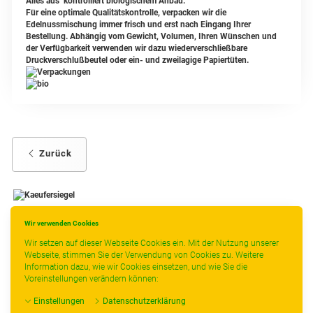
Alles aus kontrolliert biologischem Anbau.
Für eine optimale Qualitätskontrolle, verpacken wir die
Edelnussmischung immer frisch und erst nach Eingang Ihrer
Bestellung. Abhängig vom Gewicht, Volumen, Ihren Wünschen und
der Verfügbarkeit verwenden wir dazu wiederverschließbare
Druckverschlußbeutel oder ein- und zweilagige Papiertüten.
Zurück
Wir verwenden Cookies
-
----------------
Wir setzen auf dieser Webseite Cookies ein. Mit der Nutzung unserer
Webseite, stimmen Sie der Verwendung von Cookies zu. Weitere
Information dazu, wie wir Cookies einsetzen, und wie Sie die
Voreinstellungen verändern können:
* gilt für Lieferungen innerhalb Deutschlands, Lieferzeiten für andere Länder
Einstellungen
Datenschutzerklärung
entnehmen Sie bitte der Schaltfläche mit den Versandinformationen.