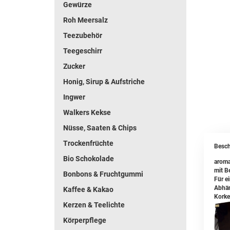
Gewürze
Roh Meersalz
Teezubehör
Teegeschirr
Zucker
Honig, Sirup & Aufstriche
Ingwer
Walkers Kekse
Nüsse, Saaten & Chips
Trockenfrüchte
Besch
Bio Schokolade
aroma
mit B
Bonbons & Fruchtgummi
Für e
Abhän
Kaffee & Kakao
Korke
Kerzen & Teelichte
Körperpflege