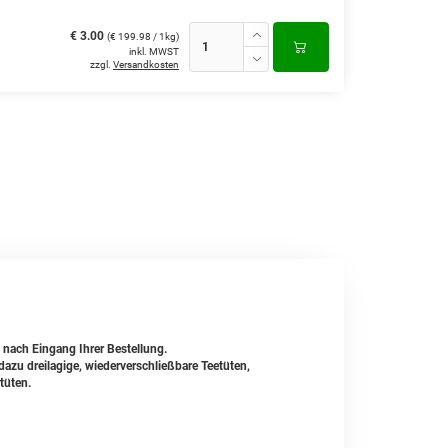
€ 3.00
(€ 199.98 / 1kg)
inkl. MWST
zzgl.
Versandkosten
t nach Eingang Ihrer Bestellung.
zu dreilagige, wiederverschließbare Teetüten,
tüten.