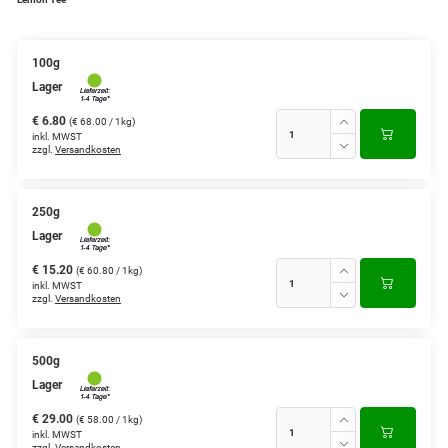
Grüntee aus Ceylon, Darjeeling,
Formosa...
100g
Lager
Teemischungen
€ 6.80
(€ 68.00 / 1kg)
Verschiedene Anbaugebiete
inkl. MWST
zzgl.
Versandkosten
Rooibos Tee
Yogi - und Beuteltee
250g
Lager
Aromatisierter Grüntee
€ 15.20
(€ 60.80 / 1kg)
inkl. MWST
Aromatisierter Schwarztee
zzgl.
Versandkosten
Früchtetee
500g
Lager
€ 29.00
(€ 58.00 / 1kg)
inkl. MWST
zzgl.
Versandkosten