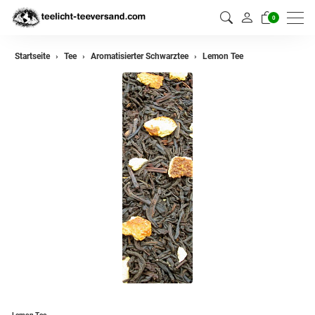
0
zurück
Startseite
Tee
Aromatisierter Schwarztee
Lemon Tee
Darjeeling Tee
Assam Tee
Ceylon Tee
Sikkim Tee
China Tee
Oolong
Grüner Tee aus China
Jasmin Tee
Grüner Tee aus Japan
Lemon Tee