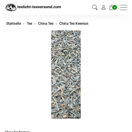
0
zurück
Startseite
Tee
China Tee
China Tee Keemun
Darjeeling Tee
Assam Tee
Ceylon Tee
Sikkim Tee
China Tee
Oolong
Grüner Tee aus China
Jasmin Tee
Grüner Tee aus Japan
China Tee Keemun