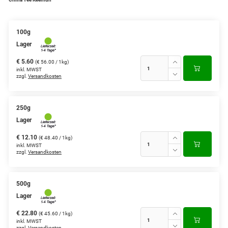
Grüntee aus Ceylon, Darjeeling,
Formosa...
100g
Lager
Teemischungen
€ 5.60
(€ 56.00 / 1kg)
Verschiedene Anbaugebiete
inkl. MWST
zzgl.
Versandkosten
Rooibos Tee
Yogi - und Beuteltee
250g
Lager
Aromatisierter Grüntee
€ 12.10
(€ 48.40 / 1kg)
inkl. MWST
Aromatisierter Schwarztee
zzgl.
Versandkosten
Früchtetee
500g
Lager
€ 22.80
(€ 45.60 / 1kg)
inkl. MWST
zzgl.
Versandkosten