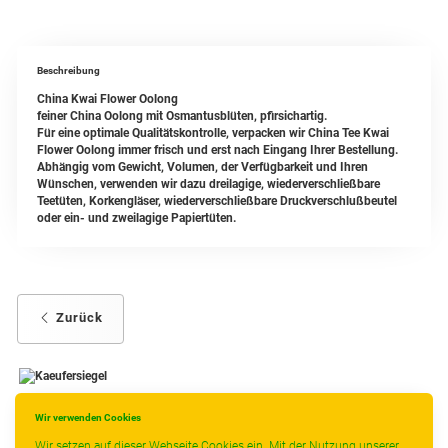
Beschreibung
China Kwai Flower Oolong
feiner China Oolong mit Osmantusblüten, pfirsichartig.
Für eine optimale Qualitätskontrolle, verpacken wir China Tee Kwai
Flower Oolong immer frisch und erst nach Eingang Ihrer Bestellung.
Abhängig vom Gewicht, Volumen, der Verfügbarkeit und Ihren
Wünschen, verwenden wir dazu dreilagige, wiederverschließbare
Teetüten, Korkengläser, wiederverschließbare Druckverschlußbeutel
oder ein- und zweilagige Papiertüten.
Zurück
Wir verwenden Cookies
-
----------------
Wir setzen auf dieser Webseite Cookies ein. Mit der Nutzung unserer