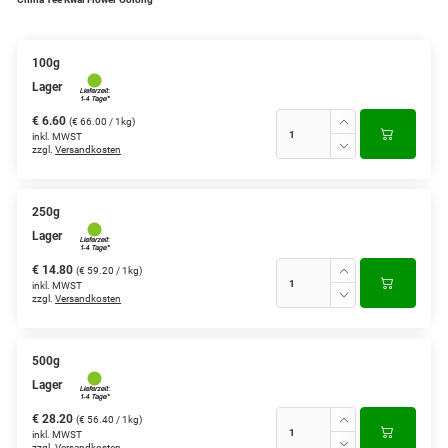
Grüntee aus Ceylon, Darjeeling,
Formosa...
100g
Lager
Teemischungen
€ 6.60
(€ 66.00 / 1kg)
Verschiedene Anbaugebiete
inkl. MWST
zzgl.
Versandkosten
Rooibos Tee
Yogi - und Beuteltee
250g
Lager
Aromatisierter Grüntee
€ 14.80
(€ 59.20 / 1kg)
inkl. MWST
Aromatisierter Schwarztee
zzgl.
Versandkosten
Früchtetee
500g
Lager
€ 28.20
(€ 56.40 / 1kg)
inkl. MWST
zzgl.
Versandkosten