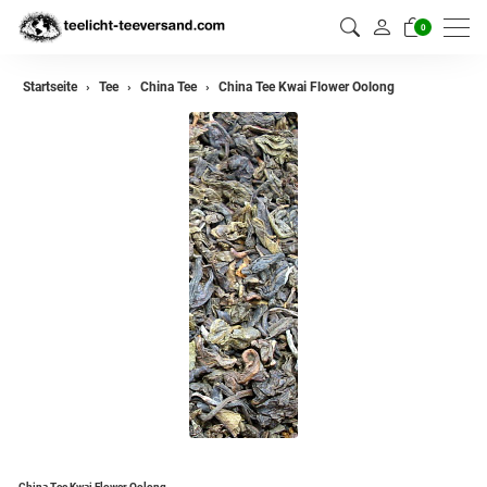
0
zurück
Startseite
Tee
China Tee
China Tee Kwai Flower Oolong
Darjeeling Tee
Assam Tee
Ceylon Tee
Sikkim Tee
China Tee
Oolong
Grüner Tee aus China
Jasmin Tee
Grüner Tee aus Japan
China Tee Kwai Flower Oolong