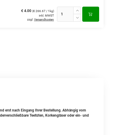
€ 4.00
(€ 266.67 / 1kg)
inkl. MWST
zzgl.
Versandkosten
 und erst nach Eingang Ihrer Bestellung. Abhängig vom
erverschließbare Teetüten, Korkengläser oder ein- und