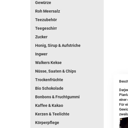
Gewürze
Roh Meersalz
Teezubehör
Teegeschirr
Zucker
Honig, Sirup & Aufstriche
Ingwer
Walkers Kekse
Nüsse, Saaten & Chips
Trockenfrüchte
Besch
Bio Schokolade
Darjee
Plant
Bonbons & Fruchtgummi
einer
Für e
Kaffee & Kakao
Gewic
Kerzen & Teelichte
zweil
Körperpflege