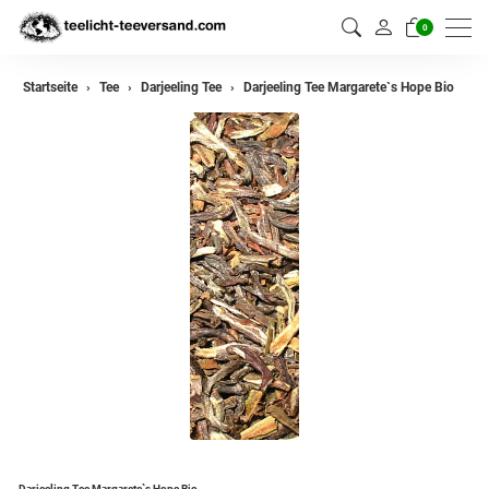
0
zurück
Startseite
Tee
Darjeeling Tee
Darjeeling Tee Margarete`s Hope Bio
Darjeeling Tee
Assam Tee
Ceylon Tee
Sikkim Tee
China Tee
Oolong
Grüner Tee aus China
Jasmin Tee
Grüner Tee aus Japan
Darjeeling Tee Margarete`s Hope Bio