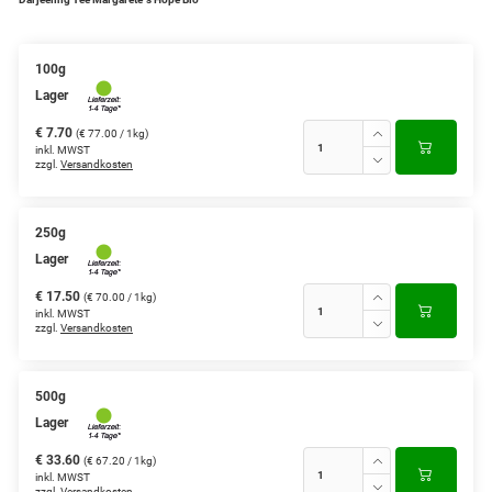
Grüntee aus Ceylon, Darjeeling,
Formosa...
100g
Lager
Teemischungen
€ 7.70
(€ 77.00 / 1kg)
Verschiedene Anbaugebiete
inkl. MWST
zzgl.
Versandkosten
Rooibos Tee
Yogi - und Beuteltee
250g
Lager
Aromatisierter Grüntee
€ 17.50
(€ 70.00 / 1kg)
inkl. MWST
Aromatisierter Schwarztee
zzgl.
Versandkosten
Früchtetee
500g
Lager
€ 33.60
(€ 67.20 / 1kg)
inkl. MWST
zzgl.
Versandkosten