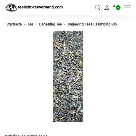
0
zurück
Startseite
Tee
Darjeeling Tee
Darjeeling Tee Pussimbing Bio
Darjeeling Tee
Assam Tee
Ceylon Tee
Sikkim Tee
China Tee
Oolong
Grüner Tee aus China
Jasmin Tee
Grüner Tee aus Japan
Darjeeling Tee Pussimbing Bio