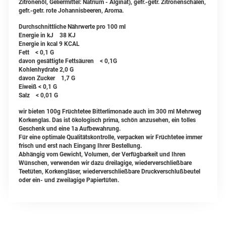
Zitronenöl, Geliermittel: Natrium - Alginat), gefr.-getr. Zitronenschalen,
gefr.-getr. rote Johannisbeeren, Aroma.
Durchschnittliche Nährwerte pro 100 ml
Energie in kJ 38 KJ
Energie in kcal 9 KCAL
Fett < 0,1 G
davon gesättigte Fettsäuren < 0,1G
Kohlenhydrate 2,0 G
davon Zucker 1,7 G
Eiweiß < 0,1 G
Salz < 0,01 G
wir bieten 100g Früchtetee Bitterlimonade auch im 300 ml Mehrweg
Korkenglas. Das ist ökologisch prima, schön anzusehen, ein tolles
Geschenk und eine 1a Aufbewahrung.
Für eine optimale Qualitätskontrolle, verpacken wir Früchtetee immer
frisch und erst nach Eingang Ihrer Bestellung.
Abhängig vom Gewicht, Volumen, der Verfügbarkeit und Ihren
Wünschen, verwenden wir dazu dreilagige, wiederverschließbare
Teetüten, Korkengläser, wiederverschließbare Druckverschlußbeutel
oder ein- und zweilagige Papiertüten.