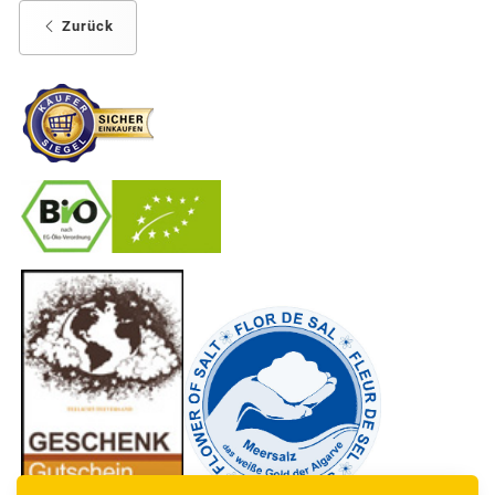
Zurück
-
----------------