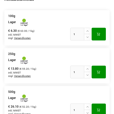
Grüntee aus Ceylon, Darjeeling,
Formosa...
100g
Lager
Teemischungen
€ 6.30
(€ 63.00 / 1kg)
Verschiedene Anbaugebiete
inkl. MWST
zzgl.
Versandkosten
Rooibos Tee
Yogi - und Beuteltee
250g
Lager
Aromatisierter Grüntee
€ 13.80
(€ 55.20 / 1kg)
inkl. MWST
Aromatisierter Schwarztee
zzgl.
Versandkosten
Früchtetee
500g
Lager
€ 26.10
(€ 52.20 / 1kg)
inkl. MWST
zzgl.
Versandkosten