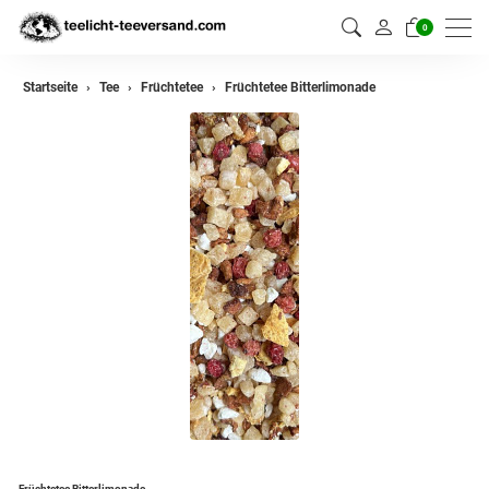
0
zurück
Startseite
Tee
Früchtetee
Früchtetee Bitterlimonade
Darjeeling Tee
Assam Tee
Ceylon Tee
Sikkim Tee
China Tee
Oolong
Grüner Tee aus China
Jasmin Tee
Grüner Tee aus Japan
Früchtetee Bitterlimonade