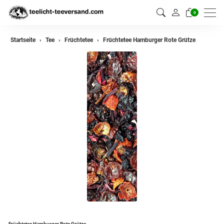
0
zurück
Startseite
Tee
Früchtetee
Früchtetee Hamburger Rote Grütze
Darjeeling Tee
Assam Tee
Ceylon Tee
Sikkim Tee
China Tee
Oolong
Grüner Tee aus China
Jasmin Tee
Grüner Tee aus Japan
Früchtetee Hamburger Rote Grütze