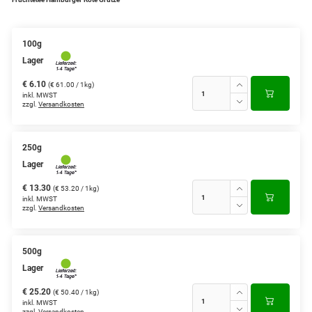
Grüntee aus Ceylon, Darjeeling,
Formosa...
100g
Lager
Teemischungen
€ 6.10
(€ 61.00 / 1kg)
Verschiedene Anbaugebiete
inkl. MWST
zzgl.
Versandkosten
Rooibos Tee
Yogi - und Beuteltee
250g
Lager
Aromatisierter Grüntee
€ 13.30
(€ 53.20 / 1kg)
inkl. MWST
Aromatisierter Schwarztee
zzgl.
Versandkosten
Früchtetee
500g
Lager
€ 25.20
(€ 50.40 / 1kg)
inkl. MWST
zzgl.
Versandkosten