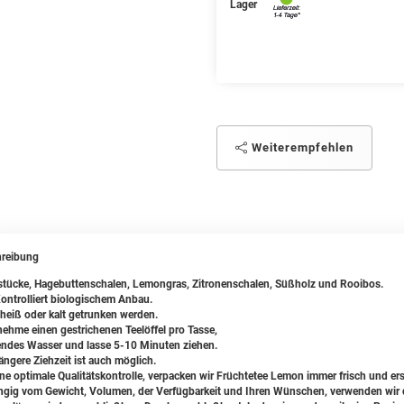
Lager
Weiterempfehlen
reibung
stücke, Hagebuttenschalen, Lemongras, Zitronenschalen, Süßholz und Rooibos.
ontrolliert biologischem Anbau.
heiß oder kalt getrunken werden.
ehme einen gestrichenen Teelöffel pro Tasse,
ndes Wasser und lasse 5-10 Minuten ziehen.
ängere Ziehzeit ist auch möglich.
ine optimale Qualitätskontrolle, verpacken wir Früchtetee Lemon immer frisch und ers
gig vom Gewicht, Volumen, der Verfügbarkeit und Ihren Wünschen, verwenden wir da