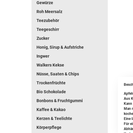
Gewürze
Roh Meersalz
Teezubehör
Teegeschirr
Zucker
Honig, Sirup & Aufstriche
Ingwer
Walkers Kekse
Nüsse, Saaten & Chips
Trockenfrüchte
Besch
Bio Schokolade
Apfel
Aus K
Bonbons & Fruchtgummi
Kann 
Man n
Kaffee & Kakao
koche
Kerzen & Teelichte
Eine l
Für e
Körperpflege
Abhän