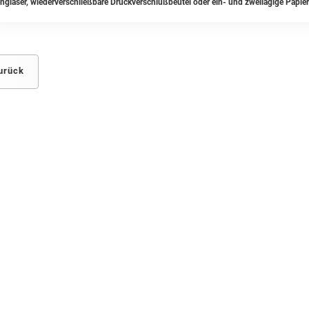
ngläser, wiederverschließbare Druckverschlußbeutel oder ein- und zweilagige Papier
urück