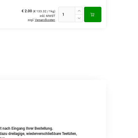
€ 2.00
(€ 133.32 / 1kg)
inkl. MWST
zzgl.
Versandkosten
t nach Eingang Ihrer Bestellung.
zu dreilagige, wiederverschließbare Teetüten,