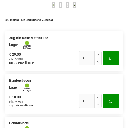
Verschiedene Anbaugebiete
Rooibos Tee
BIO Matcha-Tee und Matcha-Zubehör
Yogi - und Beuteltee
30g Bio Dose Matcha Tee
Aromatisierter Grüntee
Lager
€ 29.00
Aromatisierter Schwarztee
inkl. MWST
zzgl.
Versandkosten
Früchtetee
Bambusbesen
Lager
€ 18.00
inkl. MWST
zzgl.
Versandkosten
Bambuslöffel