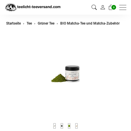
0
zurück
Startseite
Tee
Grüner Tee
BIO Matcha-Tee und Matcha-Zubehör
Darjeeling Tee
Assam Tee
Ceylon Tee
Sikkim Tee
China Tee
Oolong Tee
Grüner Tee
Jasmin Tee
Teemischungen