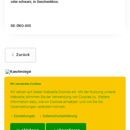
oder schwarz, in Geschenkbox.
DE-ÖKO-005
Zurück
Wir verwenden Cookies
-
----------------
Wir setzen auf dieser Webseite Cookies ein. Mit der Nutzung unserer
Webseite, stimmen Sie der Verwendung von Cookies zu. Weitere
Information dazu, wie wir Cookies einsetzen, und wie Sie die
Voreinstellungen verändern können:
* gilt für Lieferungen innerhalb Deutschlands, Lieferzeiten für andere Länder
Einstellungen
Datenschutzerklärung
entnehmen Sie bitte der Schaltfläche mit den Versandinformationen.
Impressum
-
AGB
-
Zahlungs- und Versandbedingungen
-
Kontakt
-
Teeinfo
-