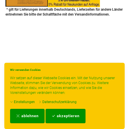
* gilt für Lieferungen innerhalb Deutschlands, Lieferzeiten für andere Länder
entnehmen Sie bitte der Schaltfläche mit den Versandinformationen.
Wir verwenden Cookies
Wir setzen auf dieser Webseite Cookies ein. Mit der Nutzung unserer
Webseite, stimmen Sie der Verwendung von Cookies zu. Weitere
Information dazu, wie wir Cookies einsetzen, und wie Sie die
Voreinstellungen verändern können:
Einstellungen
Datenschutzerklärung
Impressum
-
AGB
-
Zahlungs- und Versandbedingungen
-
Kontakt
-
Teeinfo
-
ablehnen
akzeptieren
Biozertifikat
-
Widerrufsrecht
-
Datenschutzerklärung
-