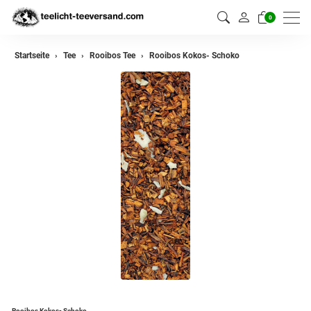
0
zurück
Startseite
Tee
Rooibos Tee
Rooibos Kokos- Schoko
Darjeeling Tee
Assam Tee
Ceylon Tee
Sikkim Tee
China Tee
Oolong
Grüner Tee aus China
Jasmin Tee
Grüner Tee aus Japan
Rooibos Kokos- Schoko