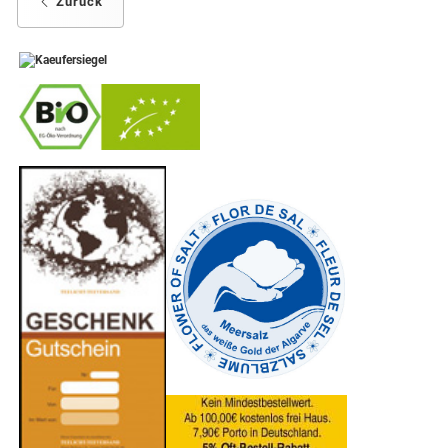
Zurück
-
----------------