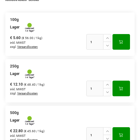
Grüntee aus Ceylon, Darjeeling,
Formosa...
100g
Lager
Teemischungen
€ 5.60
(€ 56.00 / 1kg)
Verschiedene Anbaugebiete
inkl. MWST
zzgl.
Versandkosten
Rooibos Tee
Yogi - und Beuteltee
250g
Lager
Aromatisierter Grüntee
€ 12.10
(€ 48.40 / 1kg)
inkl. MWST
Aromatisierter Schwarztee
zzgl.
Versandkosten
Früchtetee
500g
Lager
€ 22.80
(€ 45.60 / 1kg)
inkl. MWST
zzgl.
Versandkosten