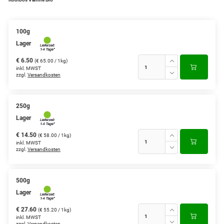
Grüntee aus Ceylon, Darjeeling,
Formosa...
100g
Lager
Teemischungen
€ 6.50
(€ 65.00 / 1kg)
Verschiedene Anbaugebiete
inkl. MWST
zzgl.
Versandkosten
Rooibos Tee
Yogi - und Beuteltee
250g
Lager
Aromatisierter Grüntee
€ 14.50
(€ 58.00 / 1kg)
inkl. MWST
Aromatisierter Schwarztee
zzgl.
Versandkosten
Früchtetee
500g
Lager
€ 27.60
(€ 55.20 / 1kg)
inkl. MWST
zzgl.
Versandkosten