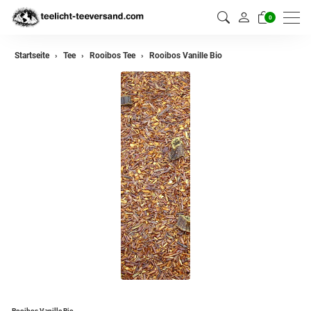
0
zurück
Startseite
Tee
Rooibos Tee
Rooibos Vanille Bio
Darjeeling Tee
Assam Tee
Ceylon Tee
Sikkim Tee
China Tee
Oolong
Grüner Tee aus China
Jasmin Tee
Grüner Tee aus Japan
Rooibos Vanille Bio