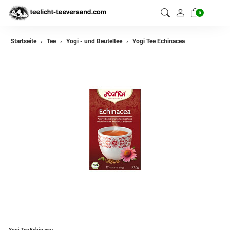
0
zurück
Startseite
Tee
Yogi - und Beuteltee
Yogi Tee Echinacea
Darjeeling Tee
Assam Tee
Ceylon Tee
Sikkim Tee
China Tee
Oolong
Grüner Tee aus China
Jasmin Tee
Grüner Tee aus Japan
Yogi Tee Echinacea