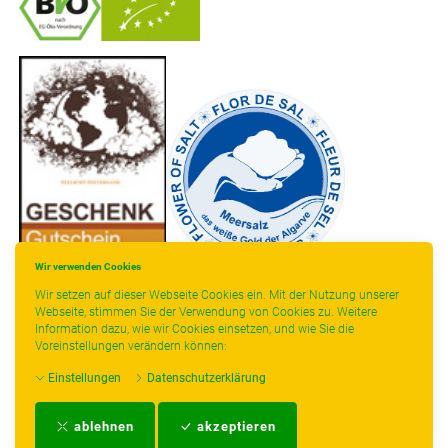
-
----------------
Wir verwenden Cookies
Wir setzen auf dieser Webseite Cookies ein. Mit der Nutzung unserer
Webseite, stimmen Sie der Verwendung von Cookies zu. Weitere
Information dazu, wie wir Cookies einsetzen, und wie Sie die
Voreinstellungen verändern können:
* gilt für Lieferungen innerhalb Deutschlands, Lieferzeiten für andere Länder
Einstellungen
Datenschutzerklärung
entnehmen Sie bitte der Schaltfläche mit den Versandinformationen.
Impressum
-
AGB
-
Zahlungs- und Versandbedingungen
-
Kontakt
-
Teeinfo
-
ablehnen
akzeptieren
Biozertifikat
-
Widerrufsrecht
-
Datenschutzerklärung
-