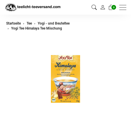
0
zurück
Startseite
Tee
Yogi - und Beuteltee
Yogi Tee Himalaya Tee Mischung
Darjeeling Tee
Assam Tee
Ceylon Tee
Sikkim Tee
China Tee
Oolong
Grüner Tee aus China
Jasmin Tee
Grüner Tee aus Japan