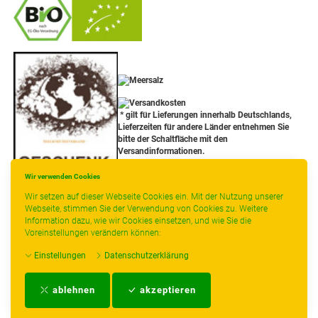
-
----------------
* gilt für Lieferungen innerhalb Deutschlands,
Lieferzeiten für andere Länder entnehmen Sie
bitte der Schaltfläche mit den
Versandinformationen.
Wir verwenden Cookies
Wir setzen auf dieser Webseite Cookies ein. Mit der Nutzung unserer
Webseite, stimmen Sie der Verwendung von Cookies zu. Weitere
Information dazu, wie wir Cookies einsetzen, und wie Sie die
Voreinstellungen verändern können:
Einstellungen
Datenschutzerklärung
Impressum
-
AGB
-
Zahlungs- und Versandbedingungen
-
Kontakt
-
Teeinfo
-
ablehnen
akzeptieren
Biozertifikat
-
Widerrufsrecht
-
Datenschutzerklärung
-