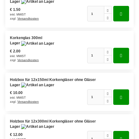
Lager
€ 1.50
Grüntee aus Ceylon, Darjeeling,
inkl. MWST
Formosa...
zzgl.
Versandkosten
Teemischungen
Korkenglas 300ml
Verschiedene Anbaugebiete
Lager
€ 2.00
Rooibos Tee
inkl. MWST
zzgl.
Versandkosten
Yogi - und Beuteltee
Aromatisierter Grüntee
Holzbox für 12x150ml Korkengläser ohne Gläser
Lager
Aromatisierter Schwarztee
€ 10.00
inkl. MWST
zzgl.
Versandkosten
Früchtetee
Holzbox für 12x300ml Korkengläser ohne Gläser
Lager
Kräuter
€ 12.00