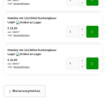
inkl. MWST
Kräutermischungen
zzgl.
Versandkosten
Holzbox mit 12x150ml Korkengläser
Gewürze
Lager
€ 25.00
Gewürzmischungen
inkl. MWST
zzgl.
Versandkosten
Holzbox mit 12x300ml Korkengläser
Lager
€ 32.00
inkl. MWST
zzgl.
Versandkosten
Weiterempfehlen