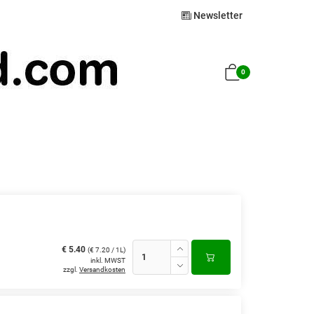
Newsletter
0
€ 5.40
(€ 7.20 / 1L)
inkl. MWST
zzgl.
Versandkosten