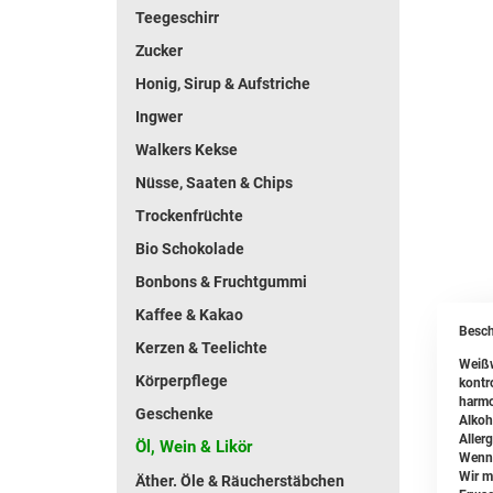
Teegeschirr
Zucker
Honig, Sirup & Aufstriche
Ingwer
Walkers Kekse
Nüsse, Saaten & Chips
Trockenfrüchte
Bio Schokolade
Bonbons & Fruchtgummi
Kaffee & Kakao
Besch
Kerzen & Teelichte
Weißw
Körperpflege
kontro
harmo
Geschenke
Alkoh
Allerg
Öl, Wein & Likör
Wenn 
Wir m
Äther. Öle & Räucherstäbchen