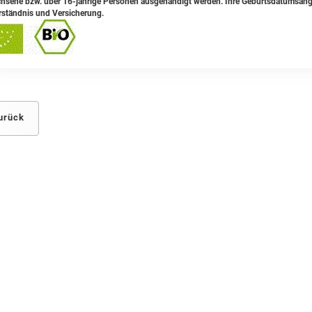
hsene bzw. über 16-jährige Personen ausgehändigt werden. Ihre Geburtsdatumsangab
rständnis und Versicherung.
urück