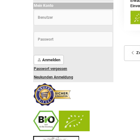
Erwac
Mein Konto
Einve
Z
Anmelden
Passwort vergessen
Neukunden Anmeldung
-
----------------