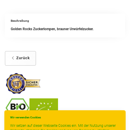
Beschreibung
Golden Rocks Zuckerlompen, brauner Urwürfelzucker.
Zurück
Wir verwenden Cookies
-
----------------
Wir setzen auf dieser Webseite Cookies ein. Mit der Nutzung unserer