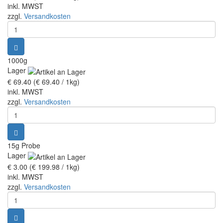
inkl. MWST
zzgl.
Versandkosten
Teemischungen
Verschiedene Anbaugebiete
1000g
Rooibos Tee
Lager
€ 69.40
(€ 69.40 / 1kg)
inkl. MWST
Yogi - und Beuteltee
zzgl.
Versandkosten
Aromatisierter Grüntee
Aromatisierter Schwarztee
15g Probe
Lager
€ 3.00
(€ 199.98 / 1kg)
Früchtetee
inkl. MWST
zzgl.
Versandkosten