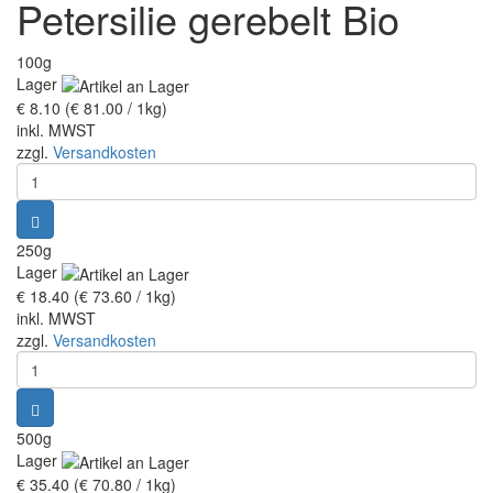
Petersilie gerebelt Bio
Assam Tee
100g
Lager
Ceylon Tee
€ 8.10
(€ 81.00 / 1kg)
inkl. MWST
Sikkim Tee
zzgl.
Versandkosten
China Tee
250g
Oolong
Lager
€ 18.40
(€ 73.60 / 1kg)
Grüner Tee aus China
inkl. MWST
zzgl.
Versandkosten
Jasmin Tee
Grüner Tee aus Japan
500g
Lager
Grüntee aus Ceylon, Darjeeling, Formosa...
€ 35.40
(€ 70.80 / 1kg)