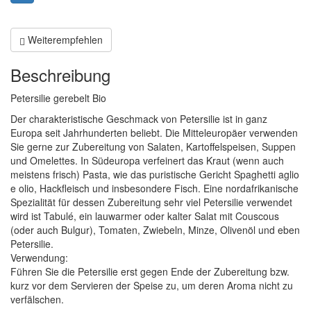
Kräuter
Weiterempfehlen
Kräutermischungen
Beschreibung
Petersilie gerebelt Bio
Der charakteristische Geschmack von Petersilie ist in ganz
Europa seit Jahrhunderten beliebt. Die Mitteleuropäer verwenden
Sie gerne zur Zubereitung von Salaten, Kartoffelspeisen, Suppen
und Omelettes. In Südeuropa verfeinert das Kraut (wenn auch
Gewürze
meistens frisch) Pasta, wie das puristische Gericht Spaghetti aglio
e olio, Hackfleisch und insbesondere Fisch. Eine nordafrikanische
Spezialität für dessen Zubereitung sehr viel Petersilie verwendet
Gewürzmischungen
wird ist Tabulé, ein lauwarmer oder kalter Salat mit Couscous
(oder auch Bulgur), Tomaten, Zwiebeln, Minze, Olivenöl und eben
Petersilie.
Verwendung:
Führen Sie die Petersilie erst gegen Ende der Zubereitung bzw.
kurz vor dem Servieren der Speise zu, um deren Aroma nicht zu
verfälschen.