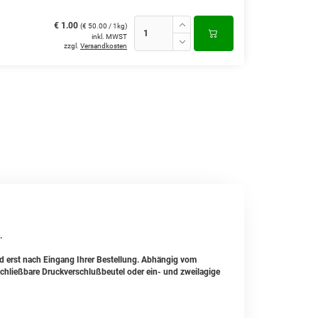
€ 1.00
(€ 50.00 / 1kg)
inkl. MWST
zzgl.
Versandkosten
.
nd erst nach Eingang Ihrer Bestellung. Abhängig vom
hließbare Druckverschlußbeutel oder ein- und zweilagige