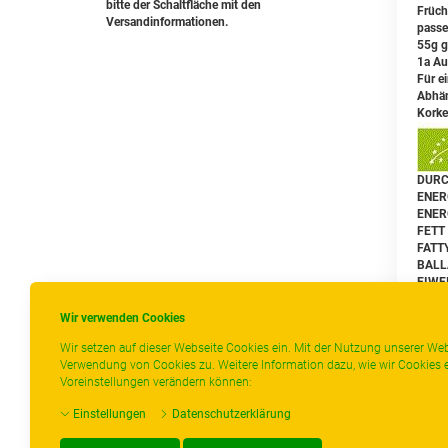
bitte der Schaltfläche mit den
Früch
Versandinformationen.
passe
55g g
1a Au
Für e
Abhän
Korke
DURC
ENERG
ENERG
FETT 
FATT
BALLA
EIWEI
SALZ 
Wir verwenden Cookies
Wir setzen auf dieser Webseite Cookies ein. Mit der Nutzung unserer Web
Verwendung von Cookies zu. Weitere Information dazu, wie wir Cookies e
Voreinstellungen verändern können:
Z
Einstellungen
Datenschutzerklärung