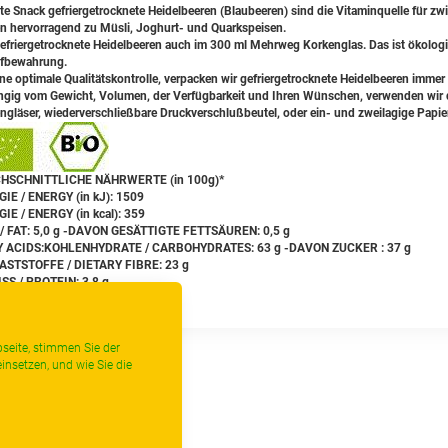
te Snack gefriergetrocknete Heidelbeeren (Blaubeeren) sind die Vitaminquelle für z
n hervorragend zu Müsli, Joghurt- und Quarkspeisen.
efriergetrocknete Heidelbeeren auch im 300 ml Mehrweg Korkenglas. Das ist ökologi
fbewahrung.
ine optimale Qualitätskontrolle, verpacken wir gefriergetrocknete Heidelbeeren immer 
gig vom Gewicht, Volumen, der Verfügbarkeit und Ihren Wünschen, verwenden wir da
ngläser, wiederverschließbare Druckverschlußbeutel, oder ein- und zweilagige Papie
HSCHNITTLICHE NÄHRWERTE (in 100g)*
IE / ENERGY (in kJ): 1509
IE / ENERGY (in kcal): 359
/ FAT: 5,0 g -DAVON GESÄTTIGTE FETTSÄUREN: 0,5 g
Y ACIDS:KOHLENHYDRATE / CARBOHYDRATES: 63 g -DAVON ZUCKER : 37 g
STSTOFFE / DIETARY FIBRE: 23 g
SS / PROTEIN: 3,8 g
/ SALT: 0,02 g
seite, stimmen Sie der
insetzen, und wie Sie die
urück