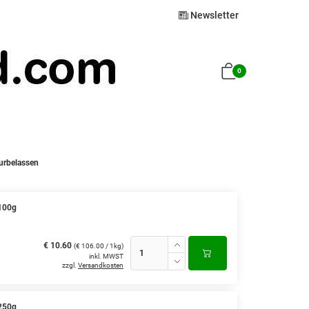
Newsletter
0
turbelassen
 100g
€ 10.60
(€ 106.00 / 1kg)
inkl. MWST
zzgl.
Versandkosten
 250g