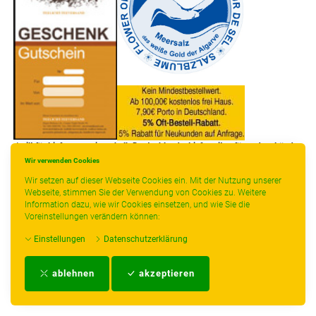
* gilt für Lieferungen innerhalb Deutschlands, Lieferzeiten für andere Länder
entnehmen Sie bitte der Schaltfläche mit den Versandinformationen.
Wir verwenden Cookies
Wir setzen auf dieser Webseite Cookies ein. Mit der Nutzung unserer
Webseite, stimmen Sie der Verwendung von Cookies zu. Weitere
Information dazu, wie wir Cookies einsetzen, und wie Sie die
Voreinstellungen verändern können:
Einstellungen
Datenschutzerklärung
Impressum
-
AGB
-
Zahlungs- und Versandbedingungen
-
Kontakt
-
Teeinfo
-
ablehnen
akzeptieren
Biozertifikat
-
Widerrufsrecht
-
Datenschutzerklärung
-