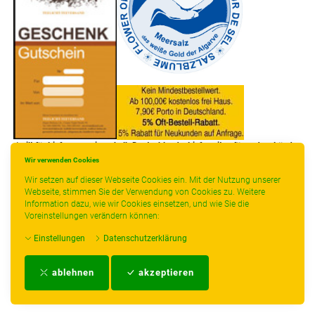
* gilt für Lieferungen innerhalb Deutschlands, Lieferzeiten für andere Länder
entnehmen Sie bitte der Schaltfläche mit den Versandinformationen.
Wir verwenden Cookies
Wir setzen auf dieser Webseite Cookies ein. Mit der Nutzung unserer
Webseite, stimmen Sie der Verwendung von Cookies zu. Weitere
Information dazu, wie wir Cookies einsetzen, und wie Sie die
Voreinstellungen verändern können:
Einstellungen
Datenschutzerklärung
Impressum
-
AGB
-
Zahlungs- und Versandbedingungen
-
Kontakt
-
Teeinfo
-
ablehnen
akzeptieren
Biozertifikat
-
Widerrufsrecht
-
Datenschutzerklärung
-