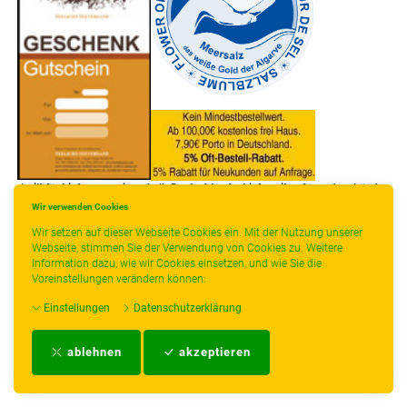
* gilt für Lieferungen innerhalb Deutschlands, Lieferzeiten für andere Länder
entnehmen Sie bitte der Schaltfläche mit den Versandinformationen.
Wir verwenden Cookies
Wir setzen auf dieser Webseite Cookies ein. Mit der Nutzung unserer
Webseite, stimmen Sie der Verwendung von Cookies zu. Weitere
Information dazu, wie wir Cookies einsetzen, und wie Sie die
Voreinstellungen verändern können:
Einstellungen
Datenschutzerklärung
Impressum
-
AGB
-
Zahlungs- und Versandbedingungen
-
Kontakt
-
Teeinfo
-
ablehnen
akzeptieren
Biozertifikat
-
Widerrufsrecht
-
Datenschutzerklärung
-