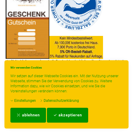
* gilt für Lieferungen innerhalb Deutschlands, Lieferzeiten für andere Länder
entnehmen Sie bitte der Schaltfläche mit den Versandinformationen.
Wir verwenden Cookies
Wir setzen auf dieser Webseite Cookies ein. Mit der Nutzung unserer
Webseite, stimmen Sie der Verwendung von Cookies zu. Weitere
Information dazu, wie wir Cookies einsetzen, und wie Sie die
Voreinstellungen verändern können:
Einstellungen
Datenschutzerklärung
Impressum
-
AGB
-
Zahlungs- und Versandbedingungen
-
Kontakt
-
Teeinfo
-
ablehnen
akzeptieren
Biozertifikat
-
Widerrufsrecht
-
Datenschutzerklärung
-