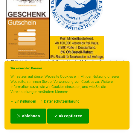
* gilt für Lieferungen innerhalb Deutschlands, Lieferzeiten für andere Länder
entnehmen Sie bitte der Schaltfläche mit den Versandinformationen.
Wir verwenden Cookies
Wir setzen auf dieser Webseite Cookies ein. Mit der Nutzung unserer
Webseite, stimmen Sie der Verwendung von Cookies zu. Weitere
Information dazu, wie wir Cookies einsetzen, und wie Sie die
Voreinstellungen verändern können:
Einstellungen
Datenschutzerklärung
Impressum
-
AGB
-
Zahlungs- und Versandbedingungen
-
Kontakt
-
Teeinfo
-
ablehnen
akzeptieren
Biozertifikat
-
Widerrufsrecht
-
Datenschutzerklärung
-