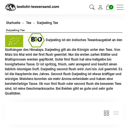
0
zurück
Startseite
Tee
Darjeeling Tee
Darjeeling Tee
Darjeeling Tee
Darjeeling ist ein indisches Teeanbaugebiet an den
Assam Tee
Südhängen des Himalaya. Darjeeling gilt als die Königin unter den Tees. Von
März bis Mai wird der first flush geerntet. Nur die ersten zarten Blätter und
Ceylon Tee
Blattsprossen werden gepflückt. Guter first flush hat eine hellgelbe bis
honigfarbene Tasse. Er ist spritzig, frisch, sehr anregend und besitzt einen
Sikkim Tee
lieblich-blumigen Duft. Darjeeling second flush wird Juni bis Juli geerntet. Es
ist die Haupternte des Jahres. Second flush Darjeeling ist etwas kräftiger und
würziger. Meistens konnten sie mehr Aroma entwickeln und haben eine
China Tee
bersteinfarbige Tasse. Ob nun first flush oder second flush die besseren Tees
sind, ist reine Geschmackssache. Bei Beiden gibt es gute und sehr gute
Oolong
Qualitäten.
Grüner Tee aus China
Jasmin Tee
Grüner Tee aus Japan