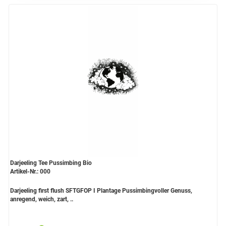
Grüntee aus Ceylon, Darjeeling,
Formosa...
Teemischungen
Verschiedene Anbaugebiete
Rooibos Tee
Yogi - und Beuteltee
Aromatisierter Grüntee
Aromatisierter Schwarztee
Darjeeling Tee Pussimbing Bio
Früchtetee
Artikel-Nr.: 000
Darjeeling first flush SFTGFOP I Plantage Pussimbingvoller Genuss,
anregend, weich, zart, ..