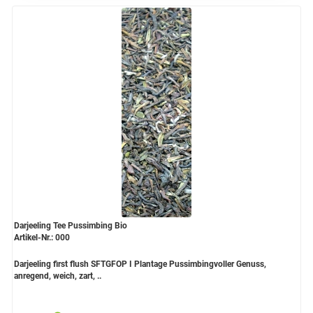
Grüntee aus Ceylon, Darjeeling,
Formosa...
Teemischungen
Verschiedene Anbaugebiete
Rooibos Tee
Yogi - und Beuteltee
Aromatisierter Grüntee
Aromatisierter Schwarztee
Darjeeling Tee Pussimbing Bio
Früchtetee
Artikel-Nr.: 000
Darjeeling first flush SFTGFOP I Plantage Pussimbingvoller Genuss,
anregend, weich, zart, ..