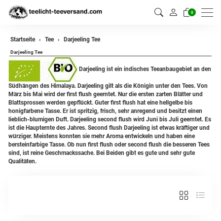
0
zurück
Startseite
Tee
Darjeeling Tee
Darjeeling Tee
Darjeeling Tee
Darjeeling ist ein indisches Teeanbaugebiet an den
Assam Tee
Südhängen des Himalaya. Darjeeling gilt als die Königin unter den Tees. Von
März bis Mai wird der first flush geerntet. Nur die ersten zarten Blätter und
Ceylon Tee
Blattsprossen werden gepflückt. Guter first flush hat eine hellgelbe bis
honigfarbene Tasse. Er ist spritzig, frisch, sehr anregend und besitzt einen
Sikkim Tee
lieblich-blumigen Duft. Darjeeling second flush wird Juni bis Juli geerntet. Es
ist die Haupternte des Jahres. Second flush Darjeeling ist etwas kräftiger und
würziger. Meistens konnten sie mehr Aroma entwickeln und haben eine
China Tee
bersteinfarbige Tasse. Ob nun first flush oder second flush die besseren Tees
sind, ist reine Geschmackssache. Bei Beiden gibt es gute und sehr gute
Oolong
Qualitäten.
Grüner Tee aus China
Jasmin Tee
Grüner Tee aus Japan